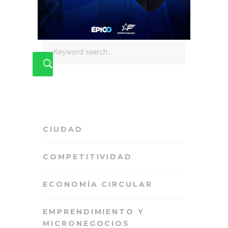
Search
for:
CIUDAD
COMPETITIVIDAD
ECONOMÍA CIRCULAR
EMPRENDIMIENTO Y
MICRONEGOCIOS