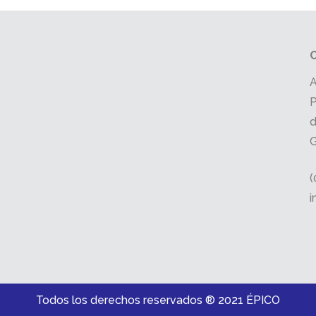
A
P
d
G
(
i
Todos los derechos reservados ® 2021 ÉPICO