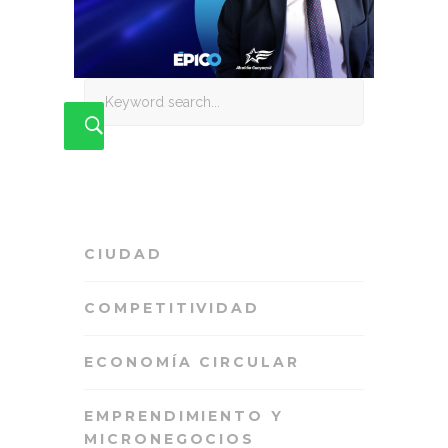
Search
for:
CIUDAD
COMPETITIVIDAD
ECONOMÍA CIRCULAR
EMPRENDIMIENTO Y
MICRONEGOCIOS