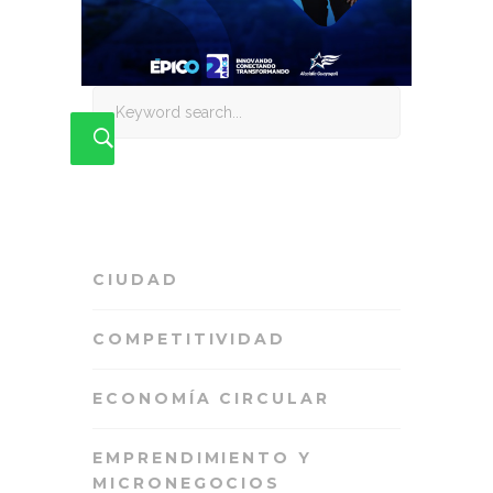
Search
for:
CIUDAD
COMPETITIVIDAD
ECONOMÍA CIRCULAR
EMPRENDIMIENTO Y
MICRONEGOCIOS