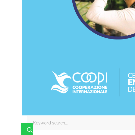
Search
for: