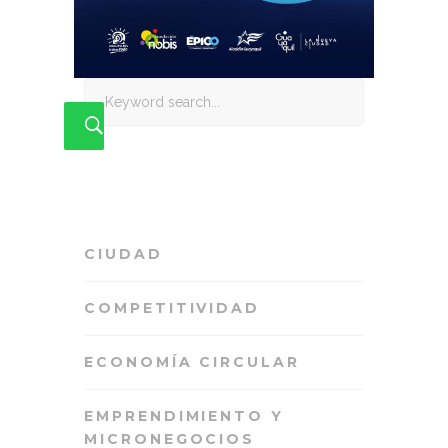
Search
for:
CIUDAD
COMPETITIVIDAD
ECONOMÍA CIRCULAR
EMPRENDIMIENTO Y
MICRONEGOCIOS