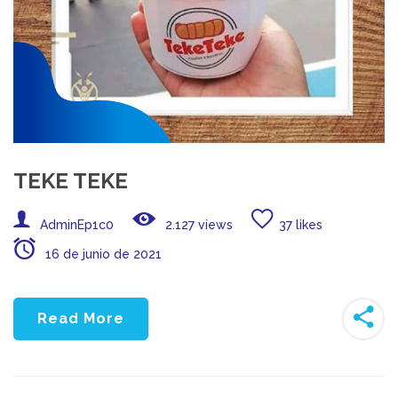
TEKE TEKE
AdminEp1c0
2.127 views
37 likes
16 de junio de 2021
Read More