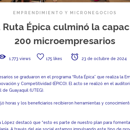
EMPRENDIMIENTO Y MICRONEGOCIOS
Ruta Épica culminó la capac
200 microempresarios
1.773 views
175 likes
23 de octubre de 2024
arios se graduaron en el programa “Ruta Épica” que realiza la Em
novación y Competitividad (ÉPICO). El acto se realizó en el auditor
l de Guayaquil (UTEG).
50 horas y los beneficiarios recibieron herramientas y conocimiento
a López destacó que “esto es parte de nuestro plan para fomentar
anía. A través del eje social estamos impulsando este tipo de p