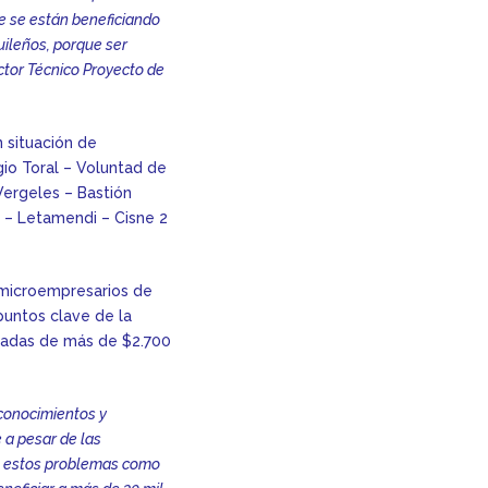
e se están beneficiando
ileños, porque ser
ctor Técnico Proyecto de
n situación de
gio Toral – Voluntad de
 Vergeles – Bastión
a – Letamendi – Cisne 2
s microempresarios de
puntos clave de la
madas de más de $2.700
 conocimientos y
 a pesar de las
to estos problemas como