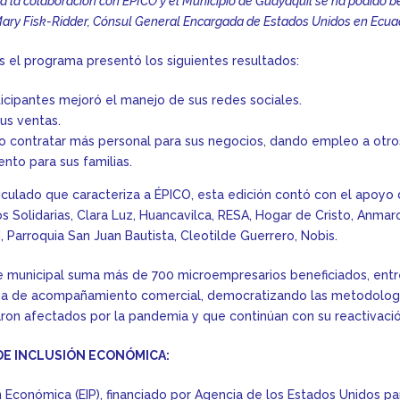
a la colaboración con ÉPICO y el Municipio de Guayaquil se ha podido be
ary Fisk-Ridder, Cónsul General Encargada de Estados Unidos en Ecua
s el programa presentó los siguientes resultados:
ticipantes mejoró el manejo de sus redes sociales.
us ventas.
do contratar más personal para sus negocios, dando empleo a otr
ento para sus familias.
ticulado que caracteriza a ÉPICO, esta edición contó con el apoyo
s Solidarias, Clara Luz, Huancavilca, RESA, Hogar de Cristo, Anmaro
arroquia San Juan Bautista, Cleotilde Guerrero, Nobis.
e municipal suma más de 700 microempresarios beneficiados, entre
ma de acompañamiento comercial, democratizando las metodolog
ron afectados por la pandemia y que continúan con su reactivació
DE INCLUSIÓN ECONÓMICA:
n Económica (EIP), financiado por Agencia de los Estados Unidos pa