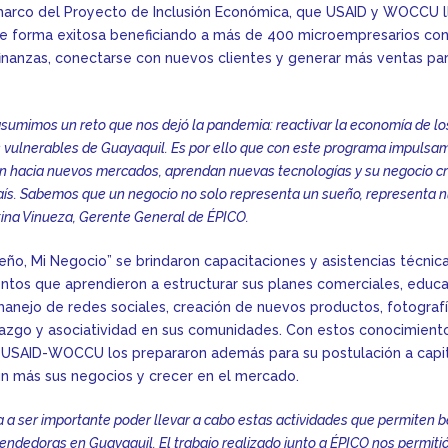
marco del Proyecto de Inclusión Económica, que USAID y WOCCU l
de forma exitosa beneficiando a más de 400 microempresarios con
finanzas, conectarse con nuevos clientes y generar más ventas par
sumimos un reto que nos dejó la pandemia: reactivar la economía de lo
vulnerables de Guayaquil. Es por ello que con este programa impulsam
en hacia nuevos mercados, aprendan nuevas tecnologías y su negocio cr
país. Sabemos que un negocio no solo representa un sueño, representa 
tina Vinueza, Gerente General de ÉPICO.
ño, Mi Negocio” se brindaron capacitaciones y asistencias técnic
os que aprendieron a estructurar sus planes comerciales, educac
 manejo de redes sociales, creación de nuevos productos, fotograf
erazgo y asociatividad en sus comunidades. Con estos conocimient
 USAID-WOCCU los prepararon además para su postulación a capital
n más sus negocios y crecer en el mercado.
 a ser importante poder llevar a cabo estas actividades que permiten be
dedoras en Guayaquil. El trabajo realizado junto a ÉPICO nos permitió