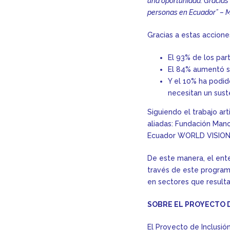
una oportunidad. Gracias 
personas en Ecuador” – M
Gracias a estas accione
El 93% de los par
El 84% aumentó s
Y el 10% ha podi
necesitan un sust
Siguiendo el trabajo ar
aliadas: Fundación Mano
Ecuador WORLD VISION, P
De este manera, el ent
través de este progra
en sectores que resulta
SOBRE EL PROYECTO 
El Proyecto de Inclusió