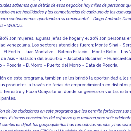
cuales sabemos que detrás de esos negocios hay miles de personas qu
cho en las habilidades y las competencias de cada uno de los guayaqu
 pero continuaremos aportando a su crecimiento” – Diego Andrade, Dire
AID – WOCCU.
l 80% son mujeres, algunas jefas de hogar y el 20% son personas e
dad venezolana. Los sectores atendidos fueron: Monte Sinaí – Ser
r – El Fortín – Juan Montalvo – Balerio Estacio – Monte Bello – Los
 de Asís – Batallón del Suburbio – Jacobito Bucaram – Huancavilc
o – Posorja – El Morro – Puerto del Morro – Data de Posorja.
ición de este programa, también se les brindó la oportunidad a lo
 sus productos, a través de ferias de emprendimiento en distintos 
l Terrestre y Plaza Guayarte en dónde se generaron ventas esti
cipantes.
ión de los ciudadanos en este programa que les permite fortalecer sus
des. Estamos conscientes del esfuerzo que realizan para salir adelante
 cambio es difícil, los guayaquileños han tomado las riendas y han vis