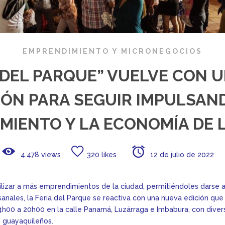
EMPRENDIMIENTO Y MICRONEGOCIOS
A DEL PARQUE” VUELVE CON 
IÓN PARA SEGUIR IMPULSAN
MIENTO Y LA ECONOMÍA DE L
4.478 views
320 likes
12 de julio de 2022
bilizar a más emprendimientos de la ciudad, permitiéndoles darse 
anales, la Feria del Parque se reactiva con una nueva edición que
4h00 a 20h00 en la calle Panamá, Luzárraga e Imbabura, con diver
s guayaquileños.