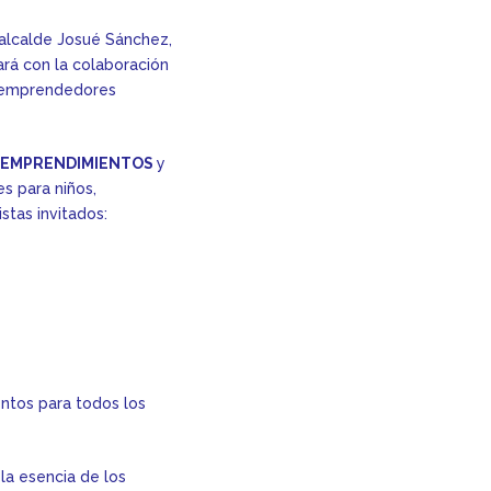
cealcalde Josué Sánchez,
rá con la colaboración
0 emprendedores
0 EMPRENDIMIENTOS
y
es para niños,
stas invitados:
entos para todos los
la esencia de los