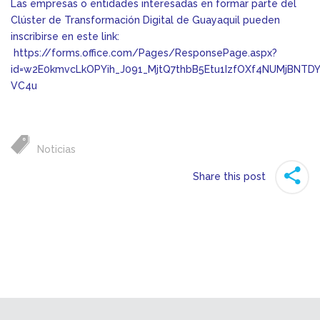
Las empresas o entidades interesadas en formar parte del
Clúster de Transformación Digital de Guayaquil pueden
inscribirse en este link:
https://forms.office.com/Pages/ResponsePage.aspx?
id=w2E0kmvcLkOPYih_J091_MjtQ7thbB5Etu1IzfOXf4NUMjBNT
VC4u
Noticias
Share this post