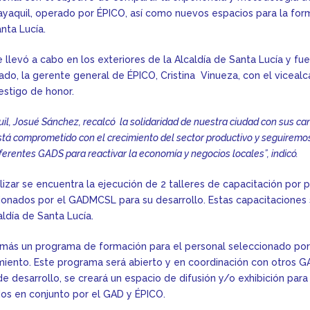
aquil, operado por ÉPICO, así como nuevos espacios para la for
nta Lucía.
 llevó a cabo en los exteriores de la Alcaldía de Santa Lucía y fue
ado, la gerente general de ÉPICO, Cristina Vinueza, con el vicealc
stigo de honor.
il, Josué Sánchez, recalcó la solidaridad de nuestra ciudad con sus can
stá comprometido con el crecimiento del sector productivo y seguirem
ferentes GADS para reactivar la economía y negocios locales”, indicó.
alizar se encuentra la ejecución de 2 talleres de capacitación por 
nados por el GADMCSL para su desarrollo. Estas capacitaciones 
aldía de Santa Lucía.
emás un programa de formación para el personal seleccionado por
ento. Este programa será abierto y en coordinación con otros GAD
de desarrollo, se creará un espacio de difusión y/o exhibición para
s en conjunto por el GAD y ÉPICO.