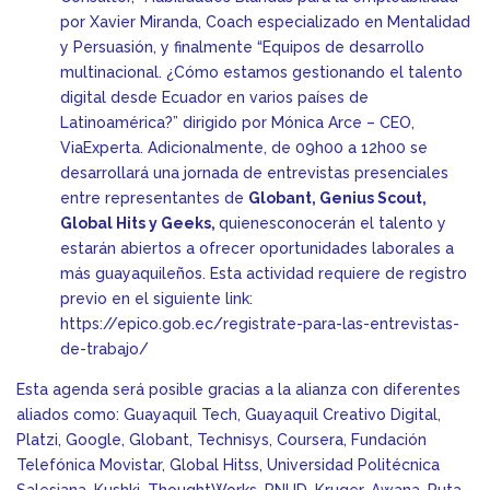
por Xavier Miranda, Coach especializado en Mentalidad
y Persuasión, y finalmente “Equipos de desarrollo
multinacional. ¿Cómo estamos gestionando el talento
digital desde Ecuador en varios países de
Latinoamérica?” dirigido por Mónica Arce – CEO,
ViaExperta. Adicionalmente, de 09h00 a 12h00 se
desarrollará una jornada de entrevistas presenciales
entre representantes de
Globant, Genius Scout,
Global Hits y Geeks,
quienesconocerán el talento y
estarán abiertos a ofrecer oportunidades laborales a
más guayaquileños. Esta actividad requiere de registro
previo en el siguiente link:
https://epico.gob.ec/registrate-para-las-entrevistas-
de-trabajo/
Esta agenda será posible gracias a la alianza con diferentes
aliados como: Guayaquil Tech, Guayaquil Creativo Digital,
Platzi, Google, Globant, Technisys, Coursera, Fundación
Telefónica Movistar, Global Hitss, Universidad Politécnica
Salesiana, Kushki, ThoughtWorks, PNUD, Kruger, Awana, Ruta