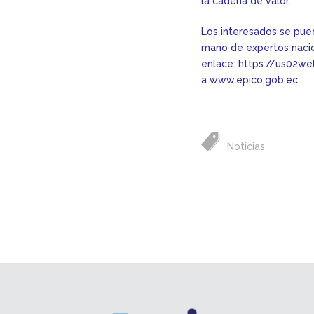
la cadena de valor.
Los interesados se pue
mano de expertos nacion
enlace:
https://us02w
a
www.epico.gob.ec
Noticias