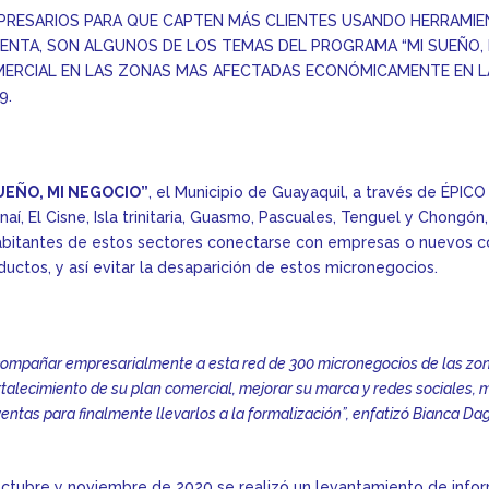
PRESARIOS PARA QUE CAPTEN MÁS CLIENTES USANDO HERRAMIEN
ENTA, SON ALGUNOS DE LOS TEMAS DEL PROGRAMA “MI SUEÑO, M
ERCIAL EN LAS ZONAS MAS AFECTADAS ECONÓMICAMENTE EN L
9.
UEÑO, MI NEGOCIO”
, el Municipio de Guayaquil, a través de ÉPICO
naí, El Cisne, Isla trinitaria, Guasmo, Pascuales, Tenguel y Chongón
habitantes de estos sectores conectarse con empresas o nuevos 
ductos, y así evitar la desaparición de estos micronegocios.
compañar empresarialmente a esta red de 300 micronegocios de las zo
rtalecimiento de su plan comercial, mejorar su marca y redes sociales, 
ventas para finalmente llevarlos a la formalización”, enfatizó Bianca Da
ctubre y noviembre de 2020 se realizó un levantamiento de inform