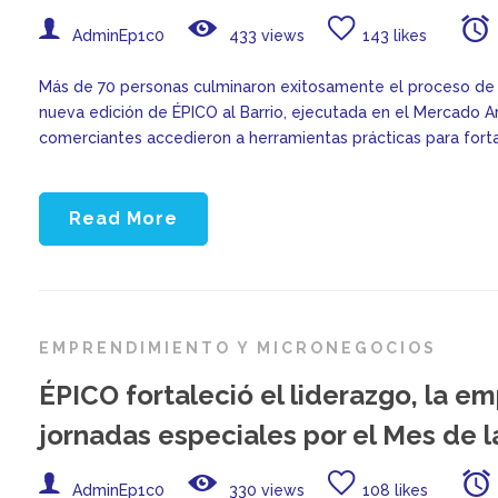
AdminEp1c0
433 views
143 likes
Más de 70 personas culminaron exitosamente el proceso de 
nueva edición de ÉPICO al Barrio, ejecutada en el Mercado A
comerciantes accedieron a herramientas prácticas para fort
Read More
EMPRENDIMIENTO Y MICRONEGOCIOS
ÉPICO fortaleció el liderazgo, la e
jornadas especiales por el Mes de l
AdminEp1c0
330 views
108 likes